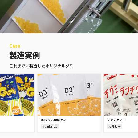
Case
製造実例
これまでに製造したオリジナルグミ
D3プラス葉酸グミ
ランチグミー
Number51
カルビー