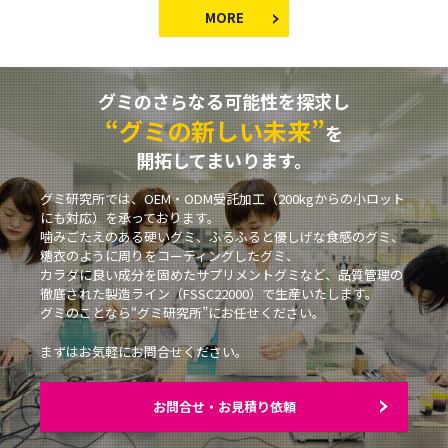
MORE
グミのさらなる可能性を探求し
“グミの新しい未来”
を
開拓してまいります。
グミ研究所では、OEM・ODM受託加工（200kgからの小ロット
にも対応）を承っております。
噛みごたえのある硬いグミ、ふるふると優しげな食感のグミ、
糖衣のように周りをコーティングしたグミ、
カラダに良い成分を固めたサプリメントグミなど、品質管理の
徹底された製造ライン（FSSC22000）で生産いたします。
グミのことなら“グミ研究所”にお任せください。
まずはお気軽にお問合せください。
お問合せ・お見積り依頼