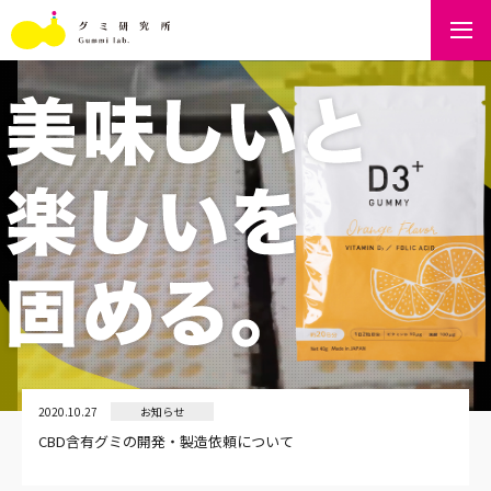
2024.05.31
2020.10.27
2020.10.27
お知らせ
お知らせ
お知らせ
製造実例に「みやもとGumi（ ㈱宮本組）」を追加しました。
CBD含有グミの開発・製造依頼について
製造実例に「D3プラス葉酸グミ（ Number51）」を追加しまし
た。