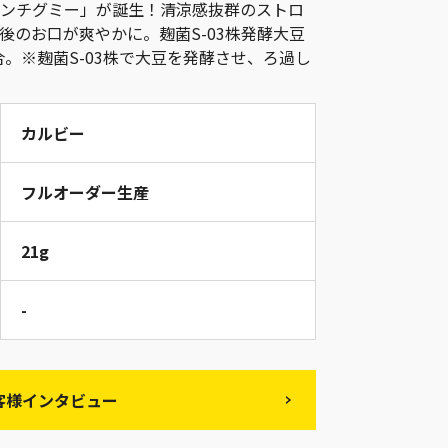
ンチグミー」が誕生！清涼感抜群のストロ
後のお口が爽やかに。麹菌S-03株発酵大豆
合。※麹菌S-03株で大豆を発酵させ、ろ過し
カルビー
フルオーダー生産
21g
-
客様インタビュー