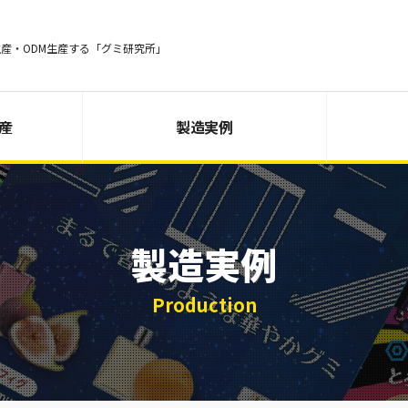
生産・ODM生産する「グミ研究所」
生産
製造実例
製造実例
Production