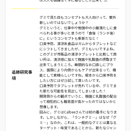
グミで見た目もコンセプトも大人向けって、案外
新しいのではないでしょうか？
グミというと、仕事中や勉強中の小腹満たしに食
べられる事が多いと思うので「食後（ランチ後）
に」というコンセプトも斬新だなと！
口臭予防、清涼系食品はガムからタブレットなど
にシフトしてきましたが、グミもいいですよね。
このグミが市販品の清涼タブレットと比較して良
い所は、清涼感に加えて麹菌や乳酸菌の摂取まで
出来てしまうところ。瞬間的なお口直しにプラ
ス、菌類により内側からもケアが出来るって、機
追跡研究事
能として素晴らしいですね。根本から口臭予防を
項
したい方にはぜひ試して貰いたいです。
口臭予防でタブレットが売れている中、グミでま
た新たな可能性を見出してしまいました！
開発側からの観点でいうと、麹菌と乳酸菌の配合
って相性的にも難易度が高かったのではないかと
想像します。
因みに、グミはCalbeeさんでは初の着手になりま
す。しかしながら、「ランチグミ―」はなぜ「グ
ミ―」なのか。これは、一般的なグミとは異なる
ターゲット・味覚であることから、新たなジャン