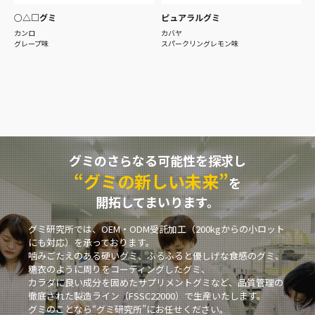
○△□グミ
ピュアラルグミ
カンロ
カバヤ
グレープ味
スパークリングレモン味
グミのさらなる可能性を探求し
“グミの新しい未来”
を
開拓してまいります。
グミ研究所では、OEM・ODM受託加工（200kgからの小ロット
にも対応）を承っております。
噛みごたえのある硬いグミ、ふるふると優しげな食感のグミ、
糖衣のように周りをコーティングしたグミ、
カラダに良い成分を固めたサプリメントグミなど、品質管理の
徹底された製造ライン（FSSC22000）で生産いたします。
グミのことなら“グミ研究所”にお任せください。