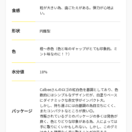
粒が大きい為、歯ごたえがある。弾力が心地よ
食感
い。
形状
円錐型
橙～赤色（色と味のギャップがとても印象的。ミ
色
ント味なのに！？）
水分値
18%
Calbeeさんのロゴの紅白色を基調としており、色
数的にはシンプルなデザインだが、白塗りベース
にダイナミックな赤文字がインパクト大。
しかし、持ち運ぶには白基調の為目立ちにくく、
パッケージ
またコンパクトなところが良い◎。
市販されているグミのパッケージの多くは発色が
良く、色とりどりな印象がある為、人によっては
手に取りにくいかもしれない。しかし、このグミ
は大人も躊躇なく手に取ることが出来そう。