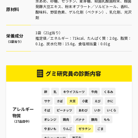
水あめ、砂糖、ゼラチン、麦芽糖、殺菌乳酸菌粉末、麹菌
発酵大豆エキス、粉末オブラート／ソルビトール、香料、
原材料
酸味料、野菜色素、ゲル化剤（ペクチン）、乳化剤、光沢
剤
1袋（21g当り）
栄養成分
推定値／エネルギー：71kcal、たんぱく質：2.0g、脂質：
（1袋当り）
0.1g、炭水化物：15.6g、食塩相当量：0.01g
グミ研究員の診断内容
卵
乳
キウイフルーツ
牛肉
くるみ
サケ
さば
大豆
小麦
えび
かに
アレルギー
そば
ピーナッツ
あわび
いか
いくら
物質
オレンジ
鶏肉
バナナ
豚肉
もも
（27品目中）
やまいも
りんご
ゼラチン
ごま
カシューナッツ
落花生