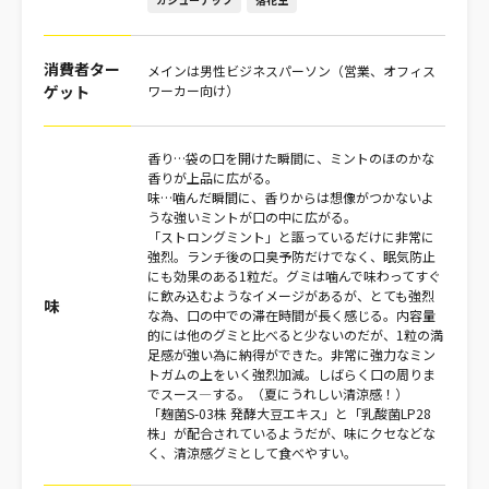
消費者ター
メインは男性ビジネスパーソン（営業、オフィス
ゲット
ワーカー向け）
香り…袋の口を開けた瞬間に、ミントのほのかな
香りが上品に広がる。
味…噛んだ瞬間に、香りからは想像がつかないよ
うな強いミントが口の中に広がる。
「ストロングミント」と謳っているだけに非常に
強烈。ランチ後の口臭予防だけでなく、眠気防止
にも効果のある1粒だ。グミは噛んで味わってすぐ
に飲み込むようなイメージがあるが、とても強烈
味
な為、口の中での滞在時間が長く感じる。内容量
的には他のグミと比べると少ないのだが、1粒の満
足感が強い為に納得ができた。非常に強力なミン
トガムの上をいく強烈加減。しばらく口の周りま
でスース―する。（夏にうれしい清涼感！）
「麹菌S-03株 発酵大豆エキス」と「乳酸菌LP28
株」が配合されているようだが、味にクセなどな
く、清涼感グミとして食べやすい。