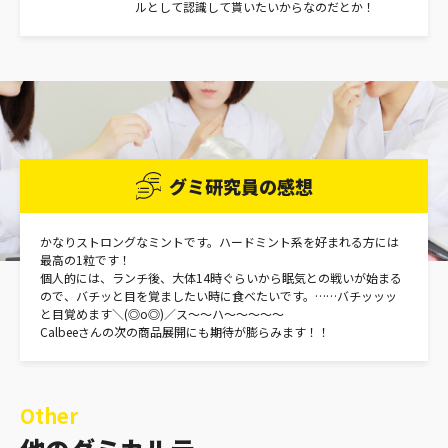
ルとして認識して貰いたいからなのだとか！
グミ研究員の感想
かなりストロングなミントです。ハードミント系を好まれる方には
最高の1粒です！
個人的には、ランチ後、大体14時ぐらいから眠気との戦いが始まる
ので、バチッと目を覚ましたい時に食べたいです。……バチッッッ
と目覚めます＼(◎o◎)／ス～～ハ～～～～～
Calbeeさんの次の商品展開にも期待が膨らみます！！
Other