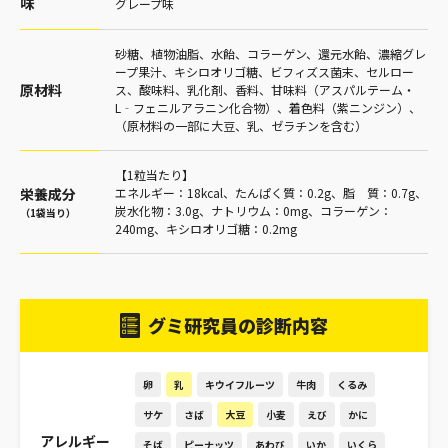
味
グレープ味
砂糖、植物油脂、水飴、コラーゲン、還元水飴、濃縮グレ
ープ果汁、キシロオリゴ糖、ビフィズス菌末、セルロー
原材料
ス、酸味料、乳化剤、香料、甘味料（アスパルテーム・
L‐フェニルアラニン化合物）、着色料（紫ニンジン）、
（原材料の一部に大豆、乳、ゼラチンを含む）
【1粒当たり】
栄養成分
エネルギー：18kcal、たんぱく質：0.2g、脂 質：0.7g、
炭水化物：3.0g、ナトリウム：0mg、コラーゲン：
（1袋当り）
240mg、キシロオリゴ糖：0.2mg
グミ研究員の診断内容
卵
乳
キウイフルーツ
牛肉
くるみ
サケ
さば
大豆
小麦
えび
かに
アレルギー
そば
ピーナッツ
あわび
いか
いくら