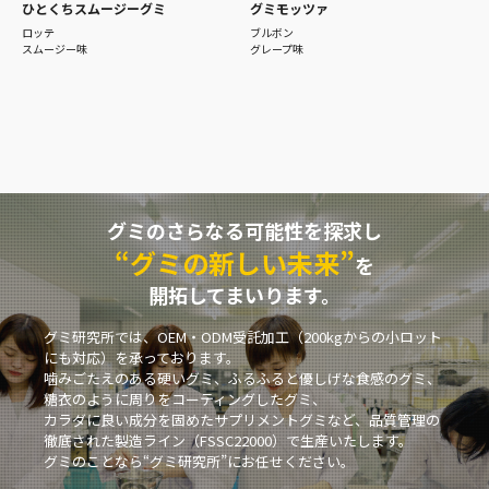
ひとくちスムージーグミ
グミモッツァ
ロッテ
ブルボン
スムージー味
グレープ味
グミのさらなる可能性を探求し
“グミの新しい未来”
を
開拓してまいります。
グミ研究所では、OEM・ODM受託加工（200kgからの小ロット
にも対応）を承っております。
噛みごたえのある硬いグミ、ふるふると優しげな食感のグミ、
糖衣のように周りをコーティングしたグミ、
カラダに良い成分を固めたサプリメントグミなど、品質管理の
徹底された製造ライン（FSSC22000）で生産いたします。
グミのことなら“グミ研究所”にお任せください。