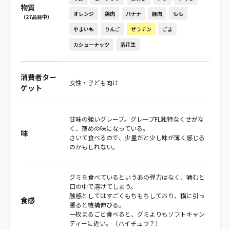
物質
オレンジ
鶏肉
バナナ
豚肉
もも
（27品目中）
やまいも
りんご
ゼラチン
ごま
カシューナッツ
落花生
消費者ター
女性・子ども向け
ゲット
甘味の強いグレープ。グレープFL独特なくせがな
く、薄めの味になっている。
味
さいて食べるので、少量だと少し味が薄く感じる
のかもしれない。
グミを食べているというあの弾力はなく、噛むと
口の中で溶けてしまう。
触感としてはすごくもちもちしており、横に引っ
食感
張ると結構伸びる。
一枚まるごと食べると、グミよりもソフトキャン
ディーに近い。（ハイチュウ？）