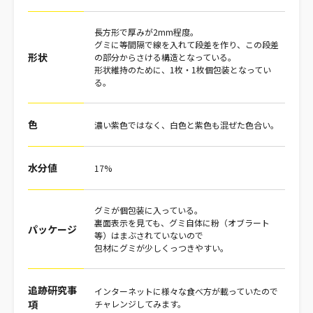
長方形で厚みが2mm程度。
グミに等間隔で線を入れて段差を作り、この段差
形状
の部分からさける構造となっている。
形状維持のために、1枚・1枚個包装となってい
る。
色
濃い紫色ではなく、白色と紫色も混ぜた色合い。
水分値
17%
グミが個包装に入っている。
裏面表示を見ても、グミ自体に粉（オブラート
パッケージ
等）はまぶされていないので
包材にグミが少しくっつきやすい。
追跡研究事
インターネットに様々な食べ方が載っていたので
項
チャレンジしてみます。