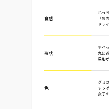
ねっ
食感
「果
ドラ
平べ
形状
丸に
星形
グミ
色
すっ
女子