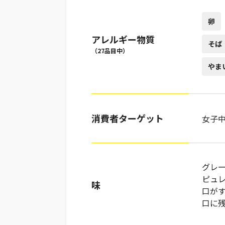
卵
アレルギー物質
そば
（27品目中）
やま
消費者ターゲット
女子
グレ
ピュレ
味
口が
口に