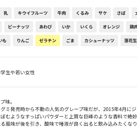
乳
キウイフルーツ
牛肉
くるみ
サケ
さば
ピーナッツ
あわび
いか
いくら
オレンジ
鶏
いも
りんご
ゼラチン
ごま
カシューナッツ
落花生
中学生や若い女性
ープ味。
グミ発売時から不動の人気のグレープ味だが、2015年4月に
すぼむようなすっぱいパウダーと上質な巨峰のような香料で絶
残る風味が後を引き、酸味で唾液が良く出ると飲み込みたくな