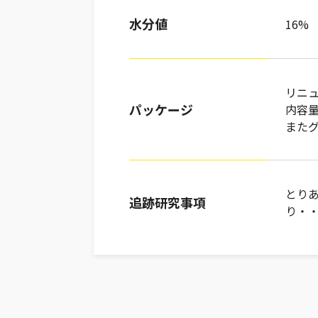
水分値
16%
リニ
パッケージ
内容
また
とり
追跡研究事項
り・