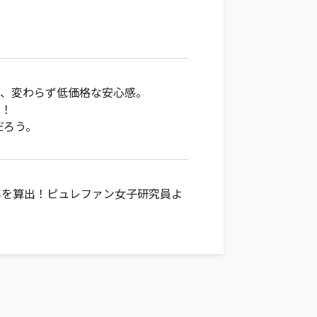
が、変わらず低価格な安心感。
素！
だろう。
率を算出！ピュレファン女子研究員よ