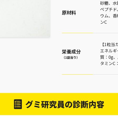
砂糖、水
ペプチド
原材料
ウム、香
ンC
【1粒当
エネルギー
栄養成分
質：0g、
（1袋当り）
タミンC：
グミ研究員の診断内容