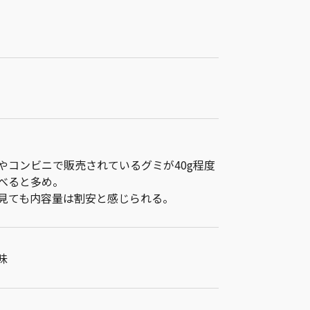
やコンビニで販売されているグミが40g程度
べると多め。
見ても内容量は割安と感じられる。
味