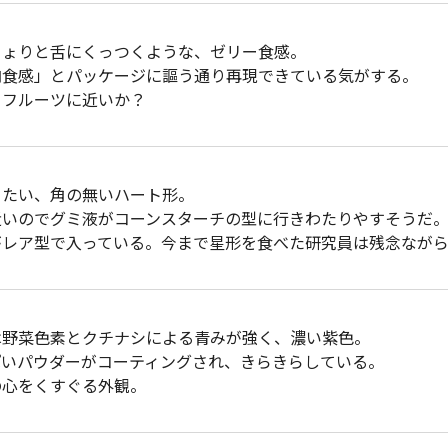
ちょりと舌にくっつくような、ゼリー食感。
肉食感」とパッケージに謳う通り再現できている気がする。
イフルーツに近いか？
ったい、角の無いハート形。
近いのでグミ液がコーンスターチの型に行きわたりやすそうだ
がレア型で入っている。今まで星形を食べた研究員は残念なが
は野菜色素とクチナシによる青みが強く、濃い紫色。
ぱいパウダーがコーティングされ、きらきらしている。
の心をくすぐる外観。